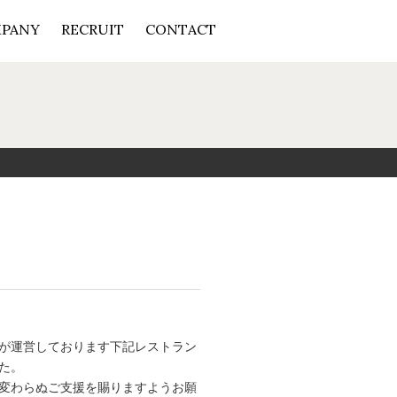
PANY
RECRUIT
CONTACT
業
要
念＆行動指針
sの取り組み
が運営しております下記レストラン
た。
変わらぬご支援を賜りますようお願